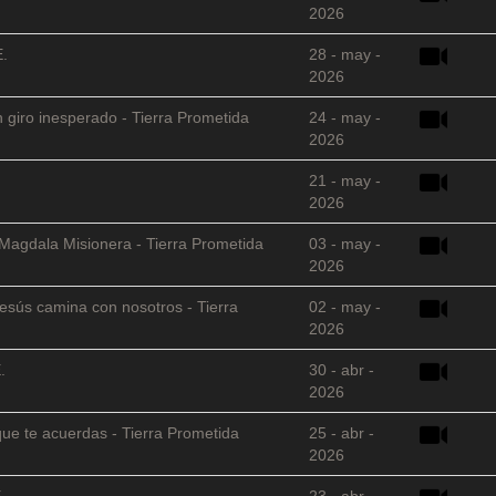
2026
E.
28 - may -
2026
 giro inesperado - Tierra Prometida
24 - may -
2026
21 - may -
2026
 Magdala Misionera - Tierra Prometida
03 - may -
2026
sús camina con nosotros - Tierra
02 - may -
2026
.
30 - abr -
2026
que te acuerdas - Tierra Prometida
25 - abr -
2026
.
23 - abr -