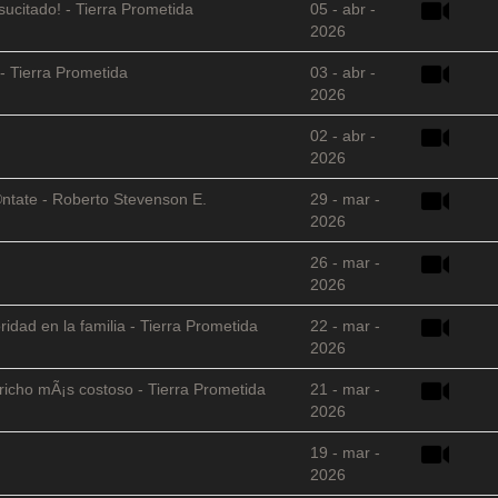
sucitado! - Tierra Prometida
05 - abr -
2026
- Tierra Prometida
03 - abr -
2026
02 - abr -
2026
©ntate - Roberto Stevenson E.
29 - mar -
2026
26 - mar -
2026
ridad en la familia - Tierra Prometida
22 - mar -
2026
richo mÃ¡s costoso - Tierra Prometida
21 - mar -
2026
19 - mar -
2026