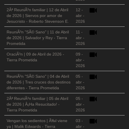
2Âª ReuniÃ³n familiar | 12 de Abril
12 -
de 2026 | Siervos por amor de
abr -
Jesucristo - Roberto Stevenson E.
2026
ReuniÃ³n "SÃ© Sano" | 11 de Abril
11 -
de 2026 | Salvador y Rey - Tierra
abr -
Prometida
2026
OraciÃ³n | 09 de Abril de 2026 -
09 -
Tierra Prometida
abr -
2026
ReuniÃ³n "SÃ© Sano" | 04 de Abril
05 -
de 2026 | Tres cruces dos destinos
abr -
diferentes - Tierra Prometida
2026
2Âª ReuniÃ³n familiar | 05 de Abril
05 -
de 2026 | Â¡Ha Resucitado! -
abr -
Tierra Prometida
2026
Vengan los sedientos | Ã‰l viene
03 -
ya | Malik Edwards - Tierra
abr -