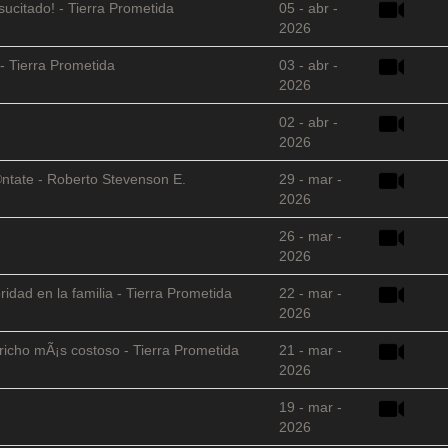
sucitado! - Tierra Prometida
05 - abr -
2026
- Tierra Prometida
03 - abr -
2026
02 - abr -
2026
©ntate - Roberto Stevenson E.
29 - mar -
2026
26 - mar -
2026
ridad en la familia - Tierra Prometida
22 - mar -
2026
richo mÃ¡s costoso - Tierra Prometida
21 - mar -
2026
19 - mar -
2026