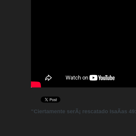
"Ciertamente serÃ¡ rescatado IsaÃ­as 49: