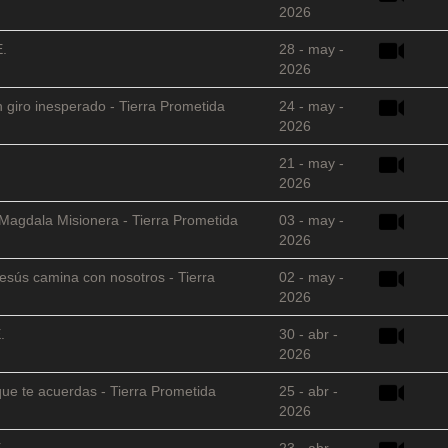
2026
E.
28 - may -
2026
 giro inesperado - Tierra Prometida
24 - may -
2026
21 - may -
2026
 Magdala Misionera - Tierra Prometida
03 - may -
2026
sús camina con nosotros - Tierra
02 - may -
2026
.
30 - abr -
2026
que te acuerdas - Tierra Prometida
25 - abr -
2026
.
23 - abr -