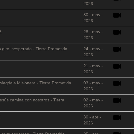
2026
30 - may -
2026
E.
28 - may -
2026
 giro inesperado - Tierra Prometida
24 - may -
2026
21 - may -
2026
 Magdala Misionera - Tierra Prometida
03 - may -
2026
sús camina con nosotros - Tierra
02 - may -
2026
.
30 - abr -
2026
que te acuerdas - Tierra Prometida
25 - abr -