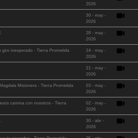
2026
30 - may -
2026
E.
28 - may -
2026
 giro inesperado - Tierra Prometida
24 - may -
2026
21 - may -
2026
 Magdala Misionera - Tierra Prometida
03 - may -
2026
sús camina con nosotros - Tierra
02 - may -
2026
.
30 - abr -
2026
que te acuerdas - Tierra Prometida
25 - abr -