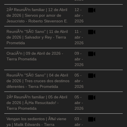
2Âª ReuniÃ³n familiar | 12 de Abril
12 -
de 2026 | Siervos por amor de
abr -
Jesucristo - Roberto Stevenson E.
2026
ReuniÃ³n "SÃ© Sano" | 11 de Abril
11 -
de 2026 | Salvador y Rey - Tierra
abr -
Prometida
2026
OraciÃ³n | 09 de Abril de 2026 -
09 -
Tierra Prometida
abr -
2026
ReuniÃ³n "SÃ© Sano" | 04 de Abril
05 -
de 2026 | Tres cruces dos destinos
abr -
diferentes - Tierra Prometida
2026
2Âª ReuniÃ³n familiar | 05 de Abril
05 -
de 2026 | Â¡Ha Resucitado! -
abr -
Tierra Prometida
2026
Vengan los sedientos | Ã‰l viene
03 -
ya | Malik Edwards - Tierra
abr -