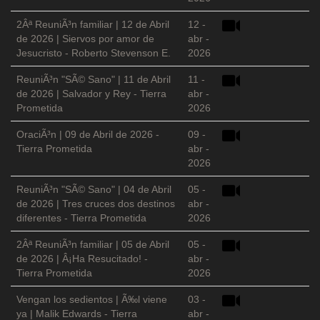
2Âª ReuniÃ³n familiar | 12 de Abril
12 -
de 2026 | Siervos por amor de
abr -
Jesucristo - Roberto Stevenson E.
2026
ReuniÃ³n "SÃ© Sano" | 11 de Abril
11 -
de 2026 | Salvador y Rey - Tierra
abr -
Prometida
2026
OraciÃ³n | 09 de Abril de 2026 -
09 -
Tierra Prometida
abr -
2026
ReuniÃ³n "SÃ© Sano" | 04 de Abril
05 -
de 2026 | Tres cruces dos destinos
abr -
diferentes - Tierra Prometida
2026
2Âª ReuniÃ³n familiar | 05 de Abril
05 -
de 2026 | Â¡Ha Resucitado! -
abr -
Tierra Prometida
2026
Vengan los sedientos | Ã‰l viene
03 -
ya | Malik Edwards - Tierra
abr -