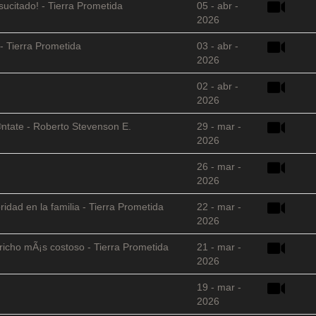
sucitado! - Tierra Prometida
05 - abr -
2026
- Tierra Prometida
03 - abr -
2026
02 - abr -
2026
©ntate - Roberto Stevenson E.
29 - mar -
2026
26 - mar -
2026
ridad en la familia - Tierra Prometida
22 - mar -
2026
richo mÃ¡s costoso - Tierra Prometida
21 - mar -
2026
19 - mar -
2026