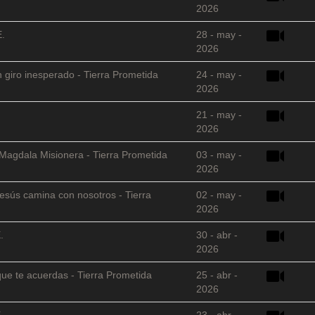
2026
E.
28 - may -
2026
 giro inesperado - Tierra Prometida
24 - may -
2026
21 - may -
2026
 Magdala Misionera - Tierra Prometida
03 - may -
2026
sús camina con nosotros - Tierra
02 - may -
2026
.
30 - abr -
2026
que te acuerdas - Tierra Prometida
25 - abr -
2026
.
23 - abr -