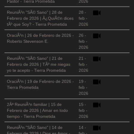
Pastor - Tierra Prometida
2026
ReuniÃ³n "SÃ© Sano" | 28 de
28 -
Febrero de 2026 | Â¿QuiÃ©n dices
feb -
tÃº que Soy? - Tierra Prometida
2026
OraciÃ³n | 26 de Febrero de 2026 -
26 -
Roberto Stevenson E.
feb -
2026
ReuniÃ³n "SÃ© Sano" | 21 de
21 -
Febrero de 2026 | TÃº me niegas
feb -
yo te acepto - Tierra Prometida
2026
OraciÃ³n | 19 de Febrero de 2026 -
19 -
Tierra Prometida
feb -
2026
2Âª ReuniÃ³n familiar | 15 de
15 -
Febrero de 2026 | Amar en todo
feb -
tiempo - Tierra Prometida
2026
ReuniÃ³n "SÃ© Sano" | 14 de
14 -
Febrero de 2026 | Dios es Amor -
feb -