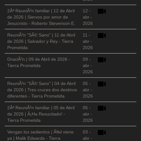
2Âª ReuniÃ³n familiar | 12 de Abril
12 -
de 2026 | Siervos por amor de
abr -
Jesucristo - Roberto Stevenson E.
2026
ReuniÃ³n "SÃ© Sano" | 11 de Abril
11 -
de 2026 | Salvador y Rey - Tierra
abr -
Prometida
2026
OraciÃ³n | 09 de Abril de 2026 -
09 -
Tierra Prometida
abr -
2026
ReuniÃ³n "SÃ© Sano" | 04 de Abril
05 -
de 2026 | Tres cruces dos destinos
abr -
diferentes - Tierra Prometida
2026
2Âª ReuniÃ³n familiar | 05 de Abril
05 -
de 2026 | Â¡Ha Resucitado! -
abr -
Tierra Prometida
2026
Vengan los sedientos | Ã‰l viene
03 -
ya | Malik Edwards - Tierra
abr -