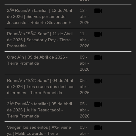
2Âª ReuniÃ³n familiar | 12 de Abril
12 -
de 2026 | Siervos por amor de
abr -
Jesucristo - Roberto Stevenson E.
2026
ReuniÃ³n "SÃ© Sano" | 11 de Abril
11 -
de 2026 | Salvador y Rey - Tierra
abr -
Prometida
2026
OraciÃ³n | 09 de Abril de 2026 -
09 -
Tierra Prometida
abr -
2026
ReuniÃ³n "SÃ© Sano" | 04 de Abril
05 -
de 2026 | Tres cruces dos destinos
abr -
diferentes - Tierra Prometida
2026
2Âª ReuniÃ³n familiar | 05 de Abril
05 -
de 2026 | Â¡Ha Resucitado! -
abr -
Tierra Prometida
2026
Vengan los sedientos | Ã‰l viene
03 -
ya | Malik Edwards - Tierra
abr -