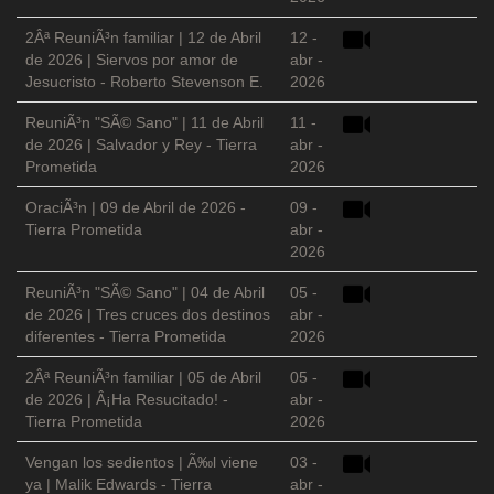
2Âª ReuniÃ³n familiar | 12 de Abril
12 -
de 2026 | Siervos por amor de
abr -
Jesucristo - Roberto Stevenson E.
2026
ReuniÃ³n "SÃ© Sano" | 11 de Abril
11 -
de 2026 | Salvador y Rey - Tierra
abr -
Prometida
2026
OraciÃ³n | 09 de Abril de 2026 -
09 -
Tierra Prometida
abr -
2026
ReuniÃ³n "SÃ© Sano" | 04 de Abril
05 -
de 2026 | Tres cruces dos destinos
abr -
diferentes - Tierra Prometida
2026
2Âª ReuniÃ³n familiar | 05 de Abril
05 -
de 2026 | Â¡Ha Resucitado! -
abr -
Tierra Prometida
2026
Vengan los sedientos | Ã‰l viene
03 -
ya | Malik Edwards - Tierra
abr -