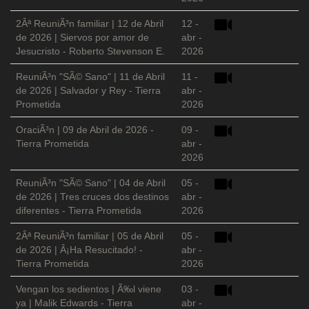
2Âª ReuniÃ³n familiar | 12 de Abril
12 -
de 2026 | Siervos por amor de
abr -
Jesucristo - Roberto Stevenson E.
2026
ReuniÃ³n "SÃ© Sano" | 11 de Abril
11 -
de 2026 | Salvador y Rey - Tierra
abr -
Prometida
2026
OraciÃ³n | 09 de Abril de 2026 -
09 -
Tierra Prometida
abr -
2026
ReuniÃ³n "SÃ© Sano" | 04 de Abril
05 -
de 2026 | Tres cruces dos destinos
abr -
diferentes - Tierra Prometida
2026
2Âª ReuniÃ³n familiar | 05 de Abril
05 -
de 2026 | Â¡Ha Resucitado! -
abr -
Tierra Prometida
2026
Vengan los sedientos | Ã‰l viene
03 -
ya | Malik Edwards - Tierra
abr -